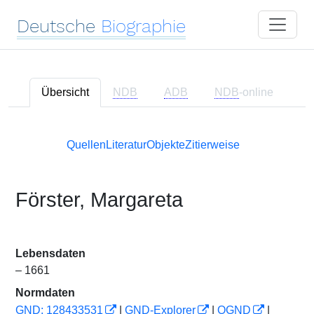
Deutsche
Biographie
Übersicht
NDB
ADB
NDB
-online
Quellen
Literatur
Objekte
Zitierweise
Förster, Margareta
Lebensdaten
– 1661
Normdaten
GND: 128433531
|
GND-Explorer
|
OGND
|