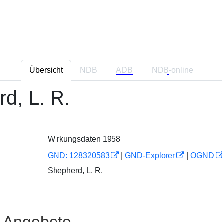
Übersicht
NDB
ADB
NDB
-online
d, L. R.
Wirkungsdaten 1958
GND: 128320583
|
GND-Explorer
|
OGND
Shepherd, L. R.
e Angebote