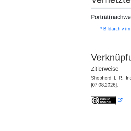
Porträt(nachwe
* Bildarchiv i
Verknüpf
Zitierweise
Shepherd, L. R., I
[07.08.2026].