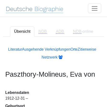
Deutsche
Biographie
Übersicht
NDB
ADB
NDB
-online
Literatur
Ausgehende Verknüpfungen
Orte
Zitierweise
Netzwerk
Paszthory-Molineus, Eva von
Lebensdaten
1912-12-31 –
Geburtsort