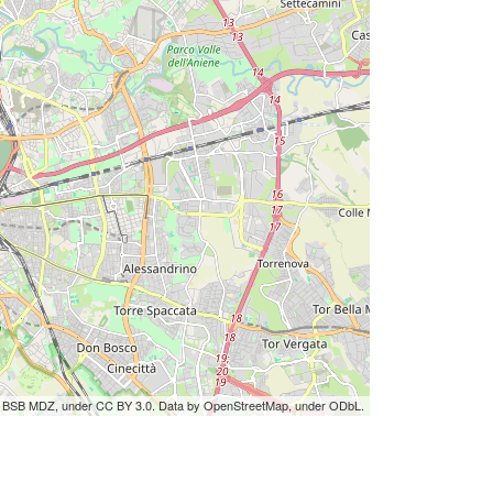
by BSB MDZ, under CC BY 3.0. Data by OpenStreetMap, under ODbL.