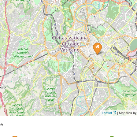
Leaflet
| Map tiles 
te