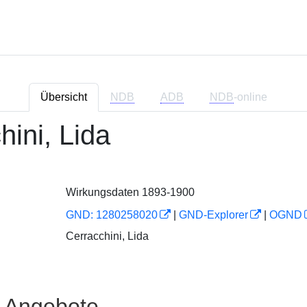
Übersicht
NDB
ADB
NDB
-online
hini, Lida
Wirkungsdaten 1893-1900
GND: 1280258020
|
GND-Explorer
|
OGND
Cerracchini, Lida
e Angebote