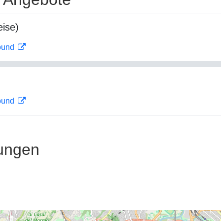
ise)
rbund
rbund
ungen