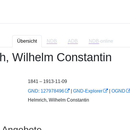
Übersicht
NDB
ADB
NDB
-online
h, Wilhelm Constantin
1841 – 1913-11-09
GND: 127978496
|
GND-Explorer
|
OGND
Helmrich, Wilhelm Constantin
e Angebote