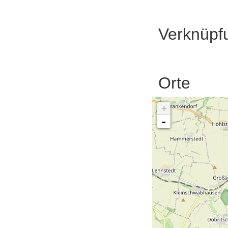
Verknüpf
Orte
+
-