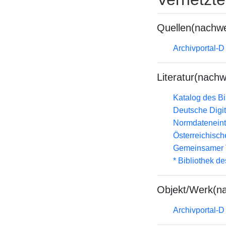
Quellen(nachwe
Archivportal-
Literatur(nachw
Katalog des B
Deutsche Digit
Normdateneint
Österreichisc
Gemeinsamer 
* Bibliothek de
Objekt/Werk(n
Archivportal-