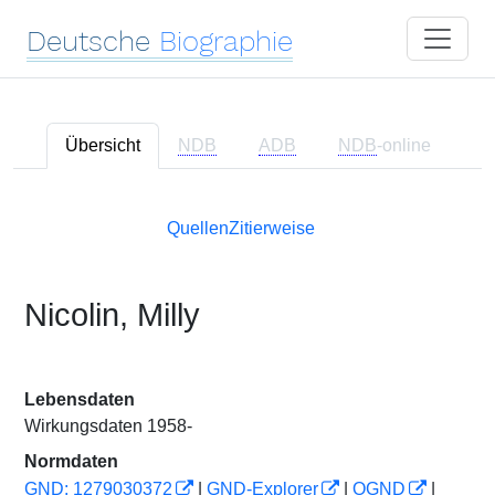
Deutsche
Biographie
Übersicht
NDB
ADB
NDB
-online
Quellen
Zitierweise
Nicolin, Milly
Lebensdaten
Wirkungsdaten 1958-
Normdaten
GND: 1279030372
|
GND-Explorer
|
OGND
|