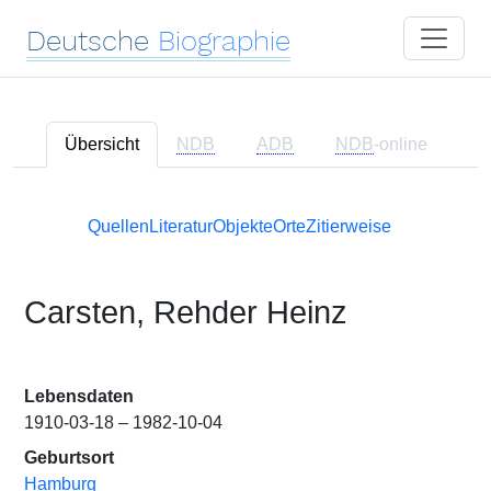
Deutsche
Biographie
Übersicht
NDB
ADB
NDB
-online
Quellen
Literatur
Objekte
Orte
Zitierweise
Carsten, Rehder Heinz
Lebensdaten
1910-03-18 – 1982-10-04
Geburtsort
Hamburg