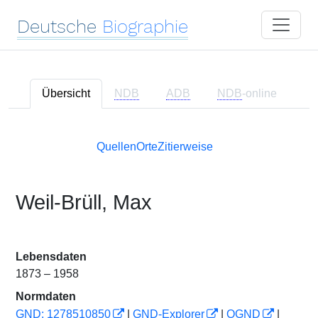
Deutsche
Biographie
Übersicht
NDB
ADB
NDB
-online
Quellen
Orte
Zitierweise
Weil-Brüll, Max
Lebensdaten
1873 – 1958
Normdaten
GND: 1278510850
|
GND-Explorer
|
OGND
|