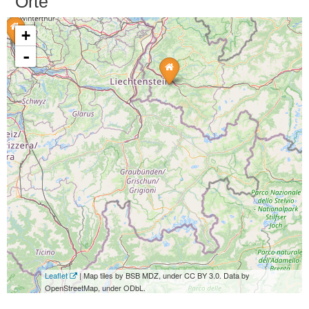
Orte
+
-
Leaflet
| Map tiles by BSB MDZ, under CC BY 3.0. Data by
OpenStreetMap, under ODbL.