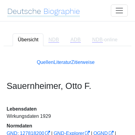
Deutsche
Biographie
Übersicht
NDB
ADB
NDB
-online
Quellen
Literatur
Zitierweise
Sauernheimer, Otto F.
Lebensdaten
Wirkungsdaten 1929
Normdaten
GND: 127818200
|
GND-Explorer
|
OGND
|