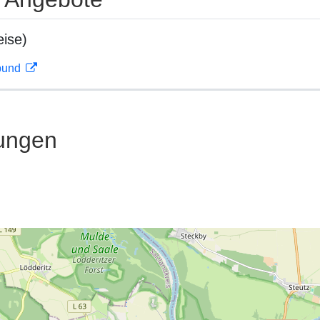
ise)
rbund
ungen