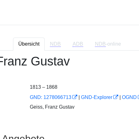
Übersicht
NDB
ADB
NDB
-online
Franz Gustav
1813 – 1868
GND: 1278066713
|
GND-Explorer
|
OGND
Geiss, Franz Gustav
e Angebote