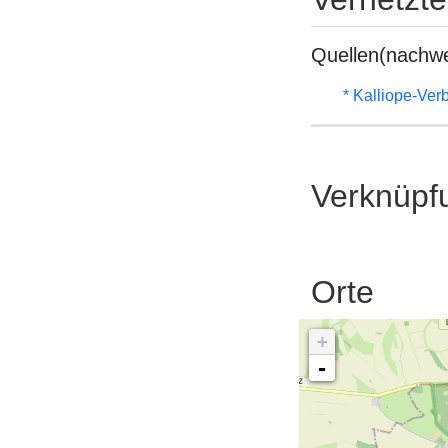
Quellen(nachwe
* Kalliope-Ve
Verknüpf
Orte
+
-