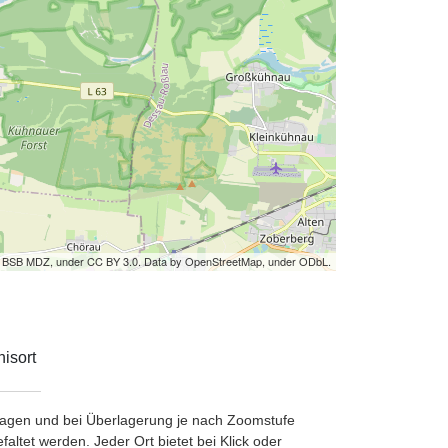
by BSB MDZ, under CC BY 3.0. Data by OpenStreetMap, under ODbL.
isort
etragen und bei Überlagerung je nach Zoomstufe
ltet werden. Jeder Ort bietet bei Klick oder