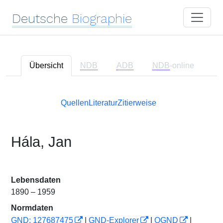
Deutsche
Biographie
Übersicht
NDB
ADB
NDB
-online
Quellen
Literatur
Zitierweise
Hála, Jan
Lebensdaten
1890 – 1959
Normdaten
GND: 127687475
|
GND-Explorer
|
OGND
|