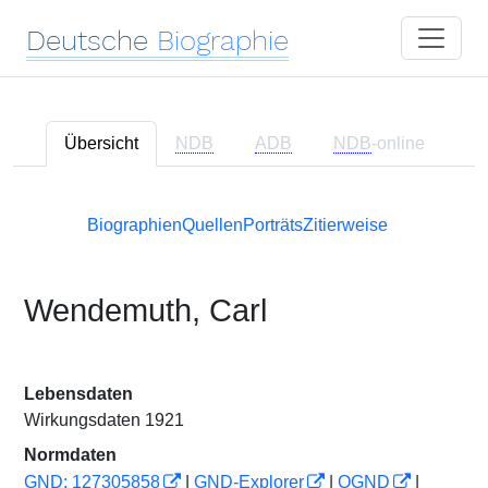
Deutsche
Biographie
Übersicht
NDB
ADB
NDB
-online
Biographien
Quellen
Porträts
Zitierweise
Wendemuth, Carl
Lebensdaten
Wirkungsdaten 1921
Normdaten
GND: 127305858
|
GND-Explorer
|
OGND
|