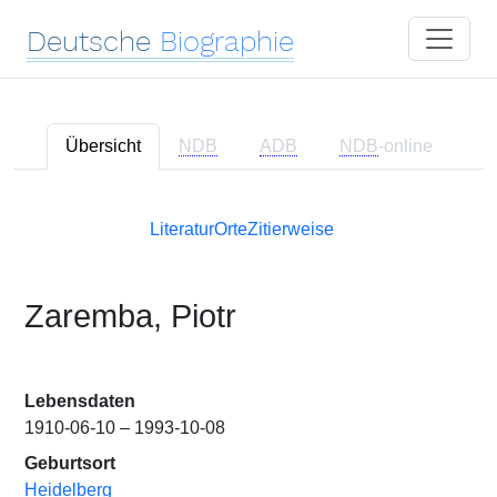
Deutsche
Biographie
Übersicht
NDB
ADB
NDB
-online
Literatur
Orte
Zitierweise
Zaremba, Piotr
Lebensdaten
1910-06-10 – 1993-10-08
Geburtsort
Heidelberg