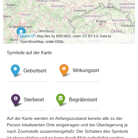
Leaflet
| Map tiles by BSB MDZ, under CC BY 3.0. Data by
OpenStreetMap, under ODbL.
Symbole auf der Karte
Geburtsort
Wirkungsort
Sterbeort
Begräbnisort
Auf der Karte werden im Anfangszustand bereits alle zu der
Person lokalisierten Orte eingetragen und bei Überlagerung je
nach Zoomstufe zusammengefaßt. Der Schatten des Symbols
ist etwas stärker und es kann durch Klick aufgefaltet werden.