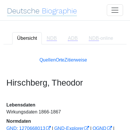
Deutsche
Biographie
Übersicht
NDB
ADB
NDB
-online
Quellen
Orte
Zitierweise
Hirschberg, Theodor
Lebensdaten
Wirkungsdaten 1866-1867
Normdaten
GND: 1270668013
|
GND-Explorer
|
OGND
|