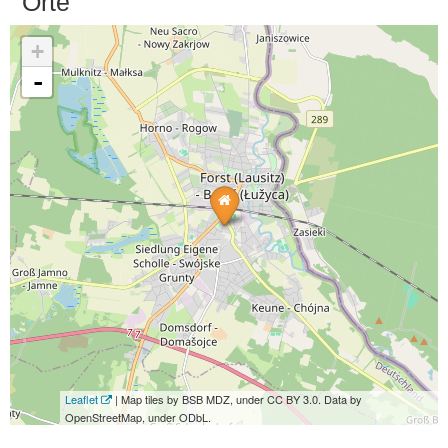
Orte
+
-
Leaflet
| Map tiles by BSB MDZ, under CC BY 3.0. Data by
OpenStreetMap, under ODbL.