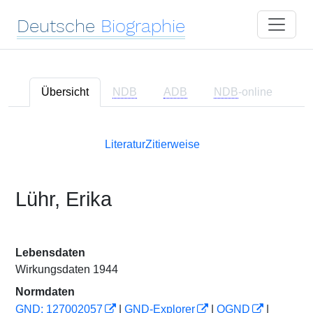
Deutsche
Biographie
Übersicht
NDB
ADB
NDB
-online
Literatur
Zitierweise
Lühr, Erika
Lebensdaten
Wirkungsdaten 1944
Normdaten
GND: 127002057
|
GND-Explorer
|
OGND
|