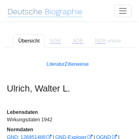
Deutsche
Biographie
Übersicht
NDB
ADB
NDB
-online
Literatur
Zitierweise
Ulrich, Walter L.
Lebensdaten
Wirkungsdaten 1942
Normdaten
GND: 126951489
|
GND-Explorer
|
OGND
|