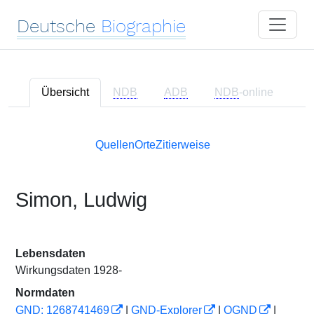
Deutsche
Biographie
Übersicht
NDB
ADB
NDB
-online
Quellen
Orte
Zitierweise
Simon, Ludwig
Lebensdaten
Wirkungsdaten 1928-
Normdaten
GND: 1268741469
|
GND-Explorer
|
OGND
|