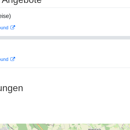
ise)
rbund
rbund
ungen