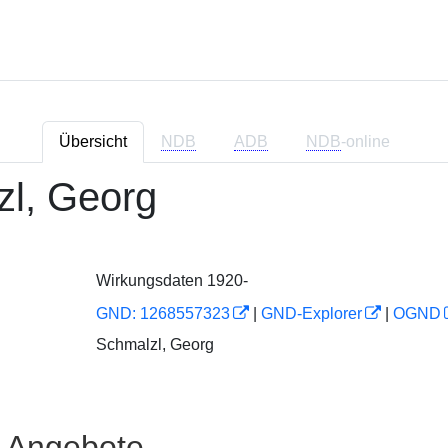
Übersicht
NDB
ADB
NDB
-online
l, Georg
Wirkungsdaten 1920-
GND: 1268557323
|
GND-Explorer
|
OGND
Schmalzl, Georg
e Angebote