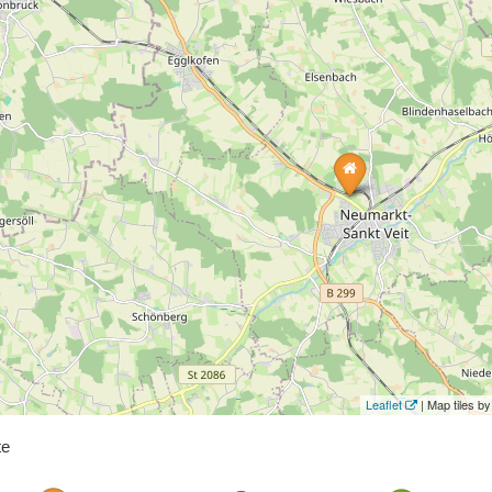
Leaflet
| Map tiles 
te