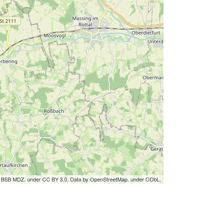
by BSB MDZ, under CC BY 3.0. Data by OpenStreetMap, under ODbL.