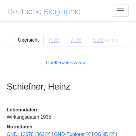
Deutsche
Biographie
Übersicht
NDB
ADB
NDB
-online
Quellen
Zitierweise
Schiefner, Heinz
Lebensdaten
Wirkungsdaten 1935
Normdaten
GND: 126781362
|
GND-Explorer
|
OGND
|