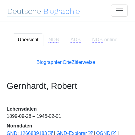
Deutsche
Biographie
Übersicht
NDB
ADB
NDB
-online
Biographien
Orte
Zitierweise
Gernhardt, Robert
Lebensdaten
1899-09-28 – 1945-02-01
Normdaten
GND: 1266889183
|
GND-Explorer
|
OGND
|