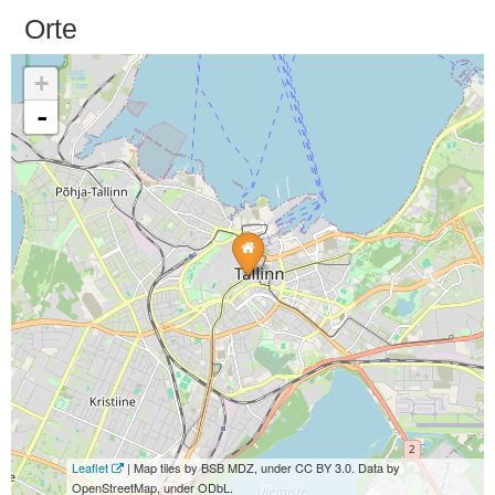
Orte
+
-
Leaflet
| Map tiles by BSB MDZ, under CC BY 3.0. Data by
OpenStreetMap, under ODbL.