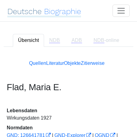
Deutsche
Biographie
Übersicht
NDB
ADB
NDB
-online
Quellen
Literatur
Objekte
Zitierweise
Flad, Maria E.
Lebensdaten
Wirkungsdaten 1927
Normdaten
GND: 126641781
|
GND-Explorer
|
OGND
|