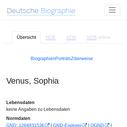
Deutsche
Biographie
Übersicht
NDB
ADB
NDB
-online
Biographien
Porträts
Zitierweise
Venus, Sophia
Lebensdaten
keine Angaben zu Lebensdaten
Normdaten
GND: 1264831536
|
GND-Explorer
|
OGND
|