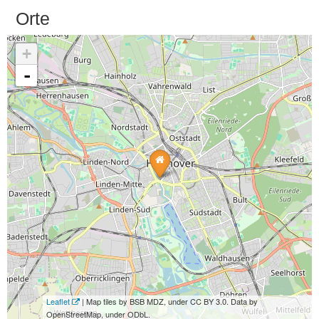
Orte
+
-
Leaflet
| Map tiles by BSB MDZ, under CC BY 3.0. Data by
OpenStreetMap, under ODbL.