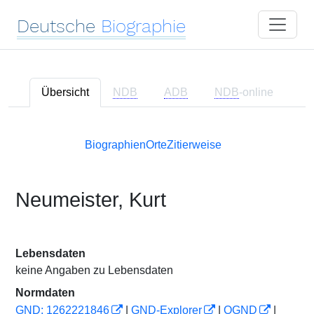
Deutsche
Biographie
Übersicht
NDB
ADB
NDB
-online
Biographien
Orte
Zitierweise
Neumeister, Kurt
Lebensdaten
keine Angaben zu Lebensdaten
Normdaten
GND: 1262221846
|
GND-Explorer
|
OGND
|