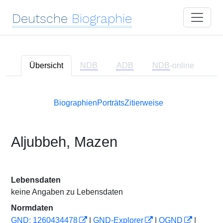
Deutsche
Biographie
Übersicht
NDB
ADB
NDB
-online
Biographien
Porträts
Zitierweise
Aljubbeh, Mazen
Lebensdaten
keine Angaben zu Lebensdaten
Normdaten
GND: 1260434478
|
GND-Explorer
|
OGND
|