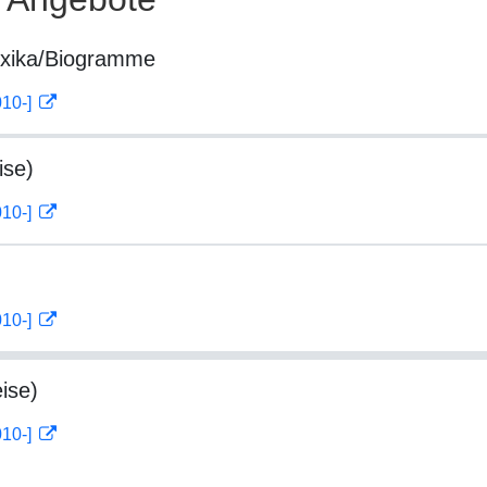
exika/Biogramme
010-]
ise)
010-]
010-]
ise)
010-]