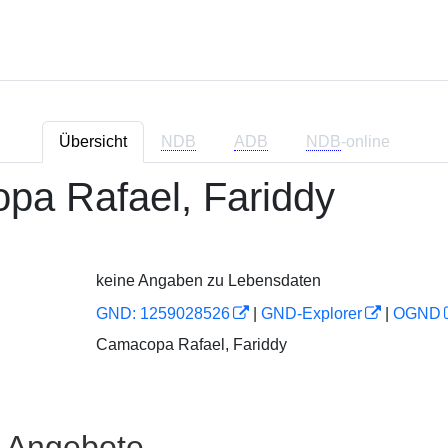
Übersicht
NDB
ADB
NDB
-online
pa Rafael, Fariddy
keine Angaben zu Lebensdaten
GND: 1259028526
|
GND-Explorer
|
OGND
Camacopa Rafael, Fariddy
e Angebote