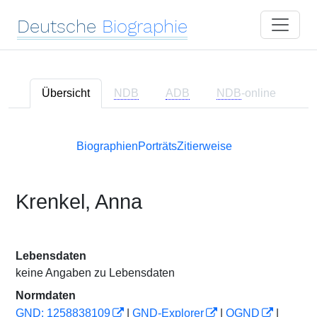
Deutsche
Biographie
Übersicht
NDB
ADB
NDB
-online
Biographien
Porträts
Zitierweise
Krenkel, Anna
Lebensdaten
keine Angaben zu Lebensdaten
Normdaten
GND: 1258838109
|
GND-Explorer
|
OGND
|