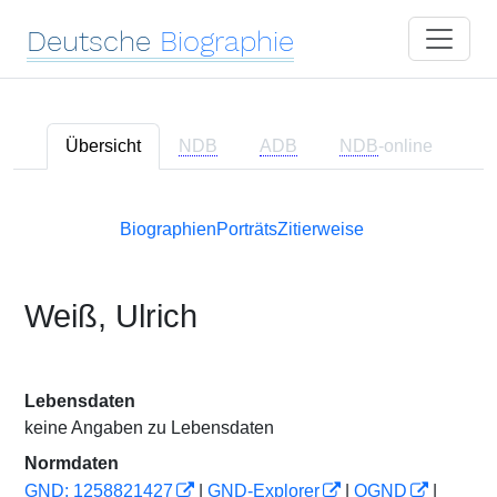
Deutsche
Biographie
Übersicht
NDB
ADB
NDB
-online
Biographien
Porträts
Zitierweise
Weiß, Ulrich
Lebensdaten
keine Angaben zu Lebensdaten
Normdaten
GND: 1258821427
|
GND-Explorer
|
OGND
|