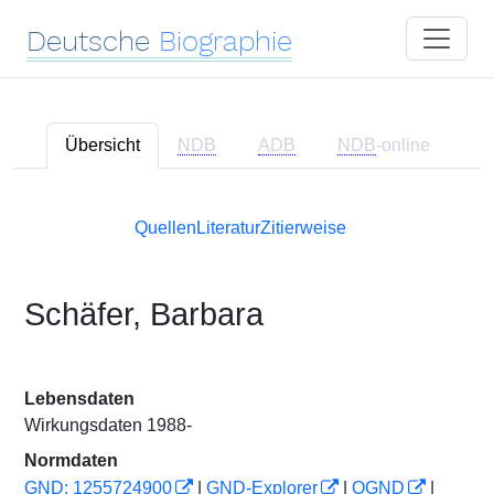
Deutsche
Biographie
Übersicht
NDB
ADB
NDB
-online
Quellen
Literatur
Zitierweise
Schäfer, Barbara
Lebensdaten
Wirkungsdaten 1988-
Normdaten
GND: 1255724900
|
GND-Explorer
|
OGND
|