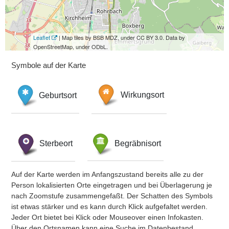
Leaflet
| Map tiles by BSB MDZ, under CC BY 3.0. Data by
OpenStreetMap, under ODbL.
Symbole auf der Karte
Geburtsort
Wirkungsort
Sterbeort
Begräbnisort
Auf der Karte werden im Anfangszustand bereits alle zu der
Person lokalisierten Orte eingetragen und bei Überlagerung je
nach Zoomstufe zusammengefaßt. Der Schatten des Symbols
ist etwas stärker und es kann durch Klick aufgefaltet werden.
Jeder Ort bietet bei Klick oder Mouseover einen Infokasten.
Über den Ortsnamen kann eine Suche im Datenbestand