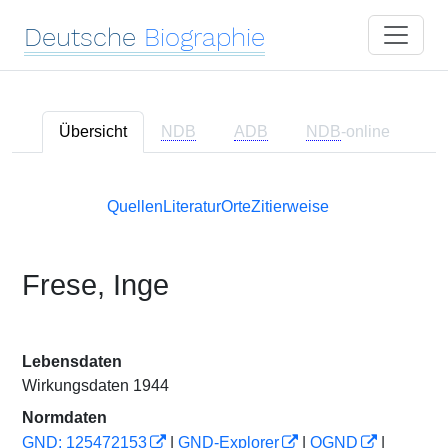
Deutsche
Biographie
Übersicht
NDB
ADB
NDB
-online
Quellen
Literatur
Orte
Zitierweise
Frese, Inge
Lebensdaten
Wirkungsdaten 1944
Normdaten
GND: 125472153
|
GND-Explorer
|
OGND
|