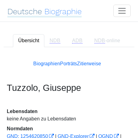
Deutsche
Biographie
Übersicht
NDB
ADB
NDB
-online
Biographien
Porträts
Zitierweise
Tuzzolo, Giuseppe
Lebensdaten
keine Angaben zu Lebensdaten
Normdaten
GND: 1254620850
|
GND-Explorer
|
OGND
|