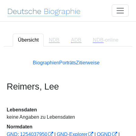
Deutsche
Biographie
Übersicht
NDB
ADB
NDB
-online
Biographien
Porträts
Zitierweise
Reimers, Lee
Lebensdaten
keine Angaben zu Lebensdaten
Normdaten
GND: 1254037950
|
GND-Explorer
|
OGND
|