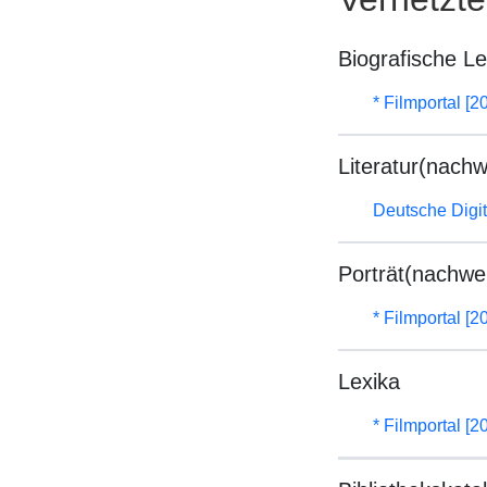
Biografische L
* Filmportal [2
Literatur(nachw
Deutsche Digit
Porträt(nachwe
* Filmportal [2
Lexika
* Filmportal [2