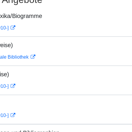
exika/Biogramme
010-]
eise)
ale Bibliothek
ise)
010-]
010-]