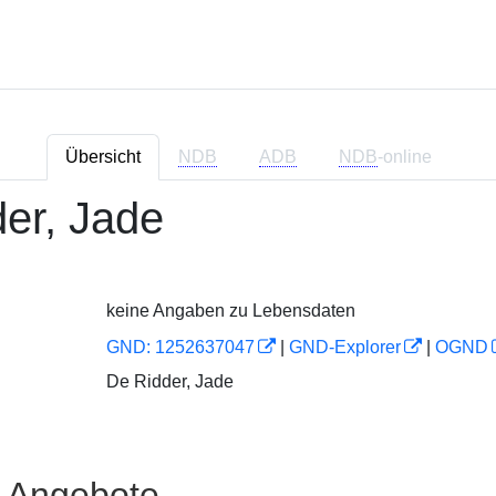
Übersicht
NDB
ADB
NDB
-online
er, Jade
keine Angaben zu Lebensdaten
GND: 1252637047
|
GND-Explorer
|
OGND
De Ridder, Jade
e Angebote