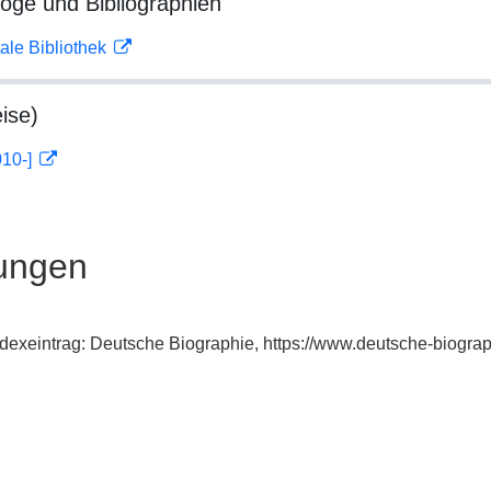
loge und Bibliographien
ale Bibliothek
ise)
010-]
ungen
ndexeintrag: Deutsche Biographie, https://www.deutsche-biogr