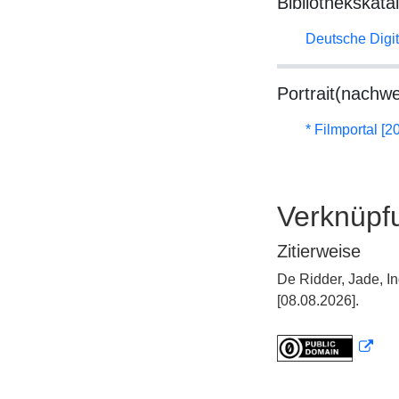
Bibliothekskata
Deutsche Digit
Portrait(nachwe
* Filmportal [2
Verknüpf
Zitierweise
De Ridder, Jade, I
[08.08.2026].