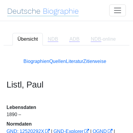
Deutsche
Biographie
Übersicht
NDB
ADB
NDB
-online
Biographien
Quellen
Literatur
Zitierweise
Listl, Paul
Lebensdaten
1890 –
Normdaten
GND: 12520292X
|
GND-Explorer
|
OGND
|