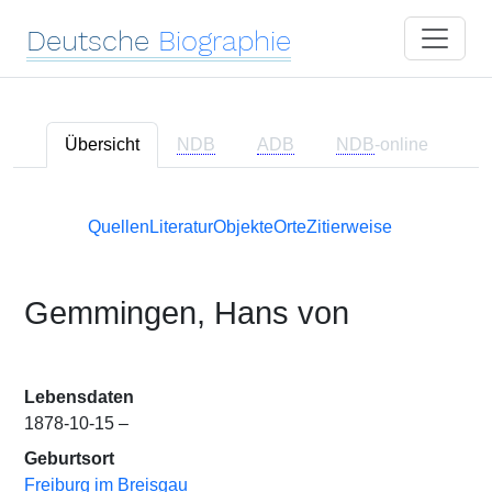
Deutsche
Biographie
Übersicht
NDB
ADB
NDB
-online
Quellen
Literatur
Objekte
Orte
Zitierweise
Gemmingen, Hans von
Lebensdaten
1878-10-15 –
Geburtsort
Freiburg im Breisgau