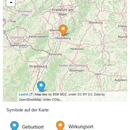
-
Leaflet
| Map tiles by BSB MDZ, under CC BY 3.0. Data by
OpenStreetMap, under ODbL.
Symbole auf der Karte
Geburtsort
Wirkungsort