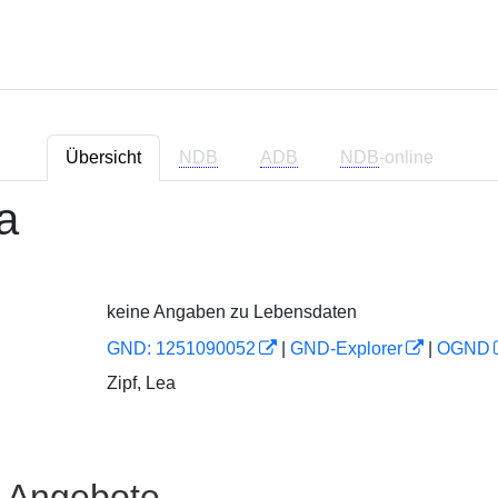
Übersicht
NDB
ADB
NDB
-online
a
keine Angaben zu Lebensdaten
GND: 1251090052
|
GND-Explorer
|
OGND
Zipf, Lea
e Angebote