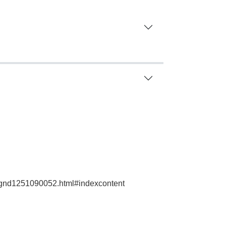
de/gnd1251090052.html#indexcontent