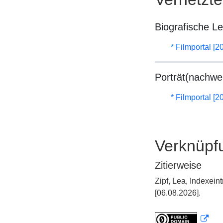
Biografische L
* Filmportal [2
Porträt(nachwe
* Filmportal [2
Verknüpf
Zitierweise
Zipf, Lea, Indexei
[06.08.2026].