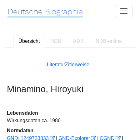
Deutsche
Biographie
Übersicht
NDB
ADB
NDB
-online
Literatur
Zitierweise
Minamino, Hiroyuki
Lebensdaten
Wirkungsdaten ca. 1986-
Normdaten
GND: 1249723833
|
GND-Explorer
|
OGND
|