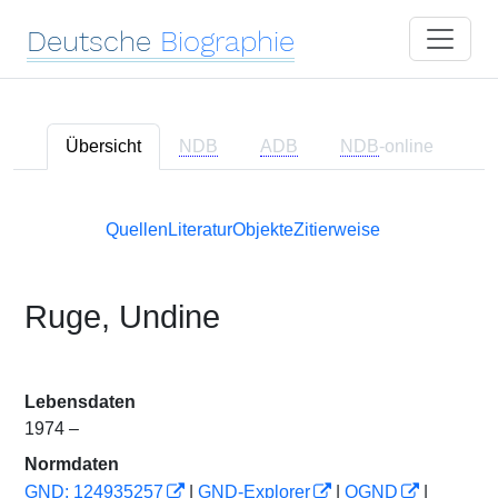
Deutsche
Biographie
Übersicht
NDB
ADB
NDB
-online
Quellen
Literatur
Objekte
Zitierweise
Ruge, Undine
Lebensdaten
1974 –
Normdaten
GND: 124935257
|
GND-Explorer
|
OGND
|