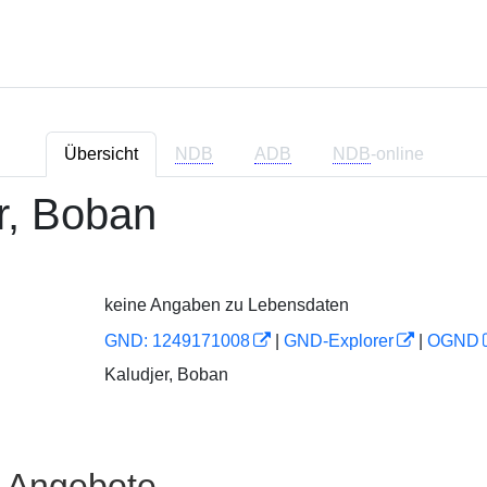
Übersicht
NDB
ADB
NDB
-online
r, Boban
keine Angaben zu Lebensdaten
GND: 1249171008
|
GND-Explorer
|
OGND
Kaludjer, Boban
e Angebote