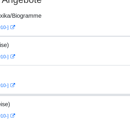
exika/Biogramme
010-]
ise)
010-]
010-]
ise)
010-]