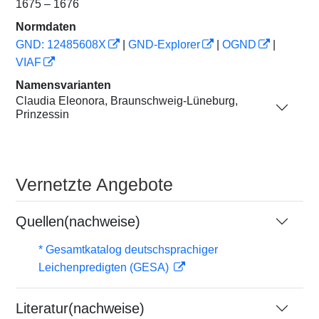
1675 – 1676
Normdaten
GND: 12485608X
|
GND-Explorer
|
OGND
|
VIAF
Namensvarianten
Claudia Eleonora, Braunschweig-Lüneburg,
Prinzessin
Vernetzte Angebote
Quellen(nachweise)
* Gesamtkatalog deutschsprachiger
Leichenpredigten (GESA)
Literatur(nachweise)