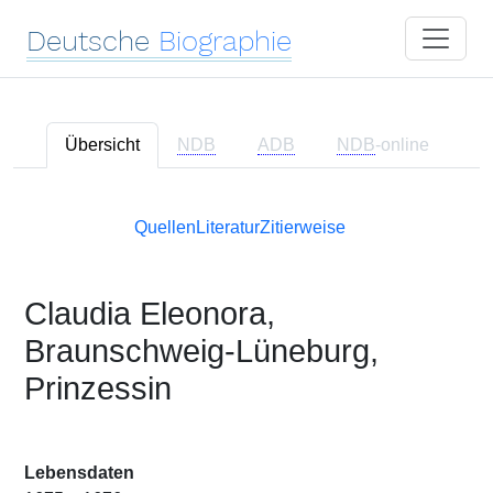
Deutsche
Biographie
Übersicht
NDB
ADB
NDB
-online
Quellen
Literatur
Zitierweise
Claudia Eleonora,
Braunschweig-Lüneburg,
Prinzessin
Lebensdaten