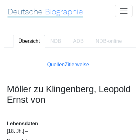
Deutsche
Biographie
Übersicht
NDB
ADB
NDB
-online
Quellen
Zitierweise
Möller zu Klingenberg, Leopold
Ernst von
Lebensdaten
[18. Jh.] –