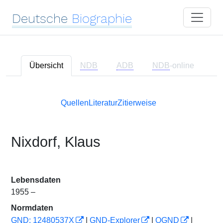
Deutsche
Biographie
Übersicht
NDB
ADB
NDB
-online
Quellen
Literatur
Zitierweise
Nixdorf, Klaus
Lebensdaten
1955 –
Normdaten
GND: 12480537X
|
GND-Explorer
|
OGND
|