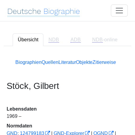
Deutsche
Biographie
Übersicht
NDB
ADB
NDB
-online
Biographien
Quellen
Literatur
Objekte
Zitierweise
Stöck, Gilbert
Lebensdaten
1969 –
Normdaten
GND: 124799183
|
GND-Explorer
|
OGND
|