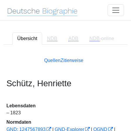
Deutsche
Biographie
Übersicht
NDB
ADB
NDB
-online
Quellen
Zitierweise
Schütz, Henriette
Lebensdaten
– 1823
Normdaten
GND: 1247567893
|
GND-Explorer
|
OGND
|