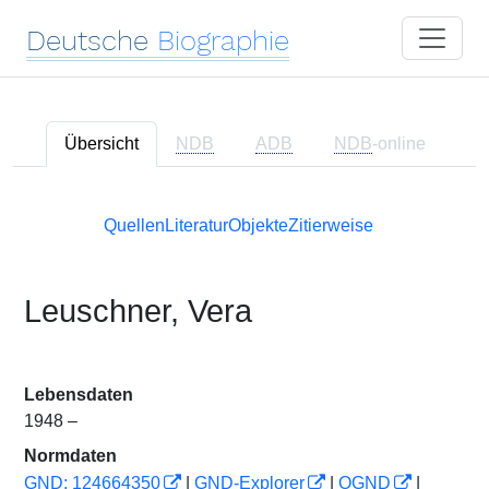
Deutsche
Biographie
Übersicht
NDB
ADB
NDB
-online
Quellen
Literatur
Objekte
Zitierweise
Leuschner, Vera
Lebensdaten
1948 –
Normdaten
GND: 124664350
|
GND-Explorer
|
OGND
|