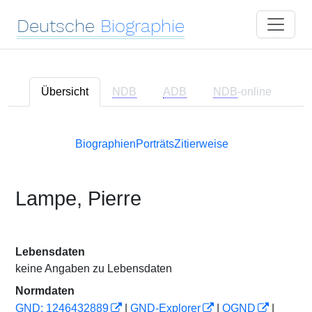
Deutsche
Biographie
Übersicht
NDB
ADB
NDB
-online
Biographien
Porträts
Zitierweise
Lampe, Pierre
Lebensdaten
keine Angaben zu Lebensdaten
Normdaten
GND: 1246432889
|
GND-Explorer
|
OGND
|