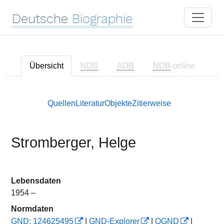
Deutsche
Biographie
Übersicht
NDB
ADB
NDB
-online
Quellen
Literatur
Objekte
Zitierweise
Stromberger, Helge
Lebensdaten
1954 –
Normdaten
GND: 124625495
|
GND-Explorer
|
OGND
|