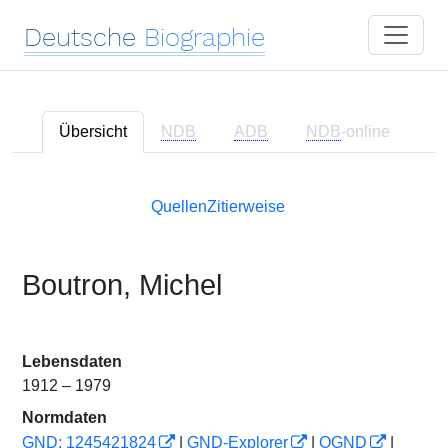
Deutsche
Biographie
Übersicht
NDB
ADB
NDB
-online
Quellen
Zitierweise
Boutron, Michel
Lebensdaten
1912 – 1979
Normdaten
GND: 1245421824
|
GND-Explorer
|
OGND
|