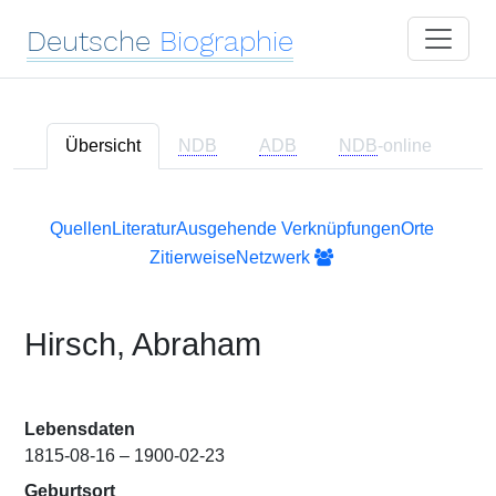
Deutsche
Biographie
Übersicht
NDB
ADB
NDB
-online
Quellen
Literatur
Ausgehende Verknüpfungen
Orte
Zitierweise
Netzwerk
Hirsch, Abraham
Lebensdaten
1815-08-16 – 1900-02-23
Geburtsort