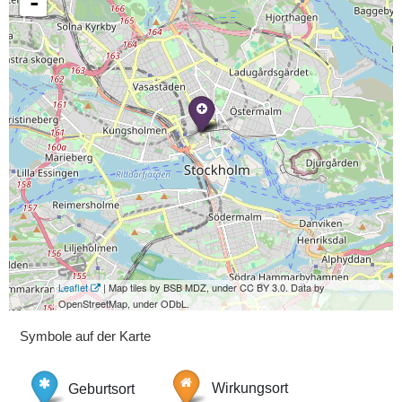
-
Leaflet
| Map tiles by BSB MDZ, under CC BY 3.0. Data by
OpenStreetMap, under ODbL.
Symbole auf der Karte
Geburtsort
Wirkungsort