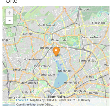
Orte
+
-
Leaflet
| Map tiles by BSB MDZ, under CC BY 3.0. Data by
OpenStreetMap, under ODbL.