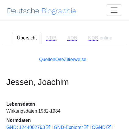
Deutsche
Biographie
Übersicht
NDB
ADB
NDB
-online
Quellen
Orte
Zitierweise
Jessen, Joachim
Lebensdaten
Wirkungsdaten 1982-1984
Normdaten
GND: 1244002763
|
GND-Explorer
|
OGND
|