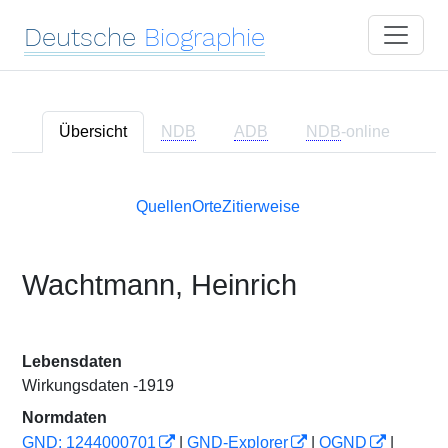
Deutsche
Biographie
Übersicht
NDB
ADB
NDB
-online
Quellen
Orte
Zitierweise
Wachtmann, Heinrich
Lebensdaten
Wirkungsdaten -1919
Normdaten
GND: 1244000701
|
GND-Explorer
|
OGND
|