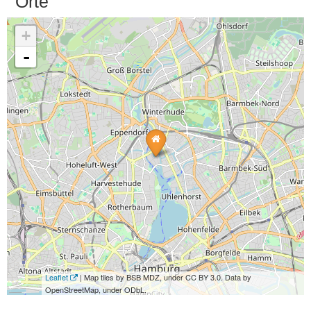
Orte
+
-
Leaflet
| Map tiles by BSB MDZ, under CC BY 3.0. Data by
OpenStreetMap, under ODbL.